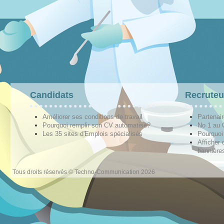
Candidats
Recruteu
Améliorer ses conditions de travail
Partenai
Pourquoi remplir son CV automatisé?
No 1 au
Les 35 sites d'Emplois spécialisés
Pourquoi
Afficher 
bannières
Tous droits réservés © Techno-Communication 2026