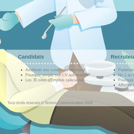
Candidats
Recruteu
Améliorer ses conditions de travail
Partenai
Pourquoi remplir son CV automatisé?
No 1 au
Les 35 sites d'Emplois spécialisés
Pourquoi
Afficher 
bannières
Tous droits réservés © Techno-Communication 2026