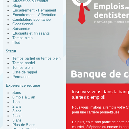
Affectation ou contrat
Stage
Encadrement - Permanent
Encadrement - Affectation
Candidature spontanée
Occasionnel
Saisonnier
Étudiants et finissants
Temps plein
filled
Statut
Temps partiel ou temps plein
Temps partiel
Temps plein
Liste de rappel
Permanent
Expérience requise
Inscrivez-vous dans la ban
Sans
alertes d'emploi!
6 mois à 1 an
1 an
2 ans
Nous vous invitons à remplir votre C
3 ans
pour une carrière prometteuse.
4 ans
5 ans
De plus, en faisant partie de notre 
Plus de 5 ans
courriel, téléphone ou encore la post