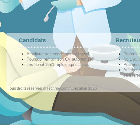
Candidats
Recruteu
Améliorer ses conditions de travail
Partenai
Pourquoi remplir son CV automatisé?
No 1 au
Les 35 sites d'Emplois spécialisés
Pourquoi
Afficher 
bannières
Tous droits réservés © Techno-Communication 2026