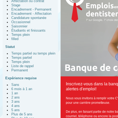
Affectation ou contrat
Stage
Encadrement - Permanent
Encadrement - Affectation
Candidature spontanée
Occasionnel
Saisonnier
Étudiants et finissants
Temps plein
filled
Statut
Temps partiel ou temps plein
Temps partiel
Temps plein
Liste de rappel
Permanent
Expérience requise
Inscrivez-vous dans la ban
Sans
alertes d'emploi!
6 mois à 1 an
1 an
2 ans
Nous vous invitons à remplir votre C
3 ans
pour une carrière prometteuse.
4 ans
5 ans
De plus, en faisant partie de notre 
Plus de 5 ans
courriel, téléphone ou encore la post