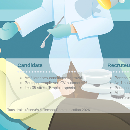
Candidats
Recruteu
Améliorer ses conditions de travail
Partenai
Pourquoi remplir son CV automatisé?
No 1 au
Les 35 sites d'Emplois spécialisés
Pourquoi
Afficher 
bannières
Tous droits réservés © Techno-Communication 2026