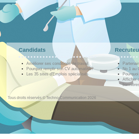
Candidats
Recruteu
Améliorer ses conditions de travail
Partenai
Pourquoi remplir son CV automatisé?
No 1 au
Les 35 sites d'Emplois spécialisés
Pourquoi
Afficher 
bannières
Tous droits réservés © Techno-Communication 2026