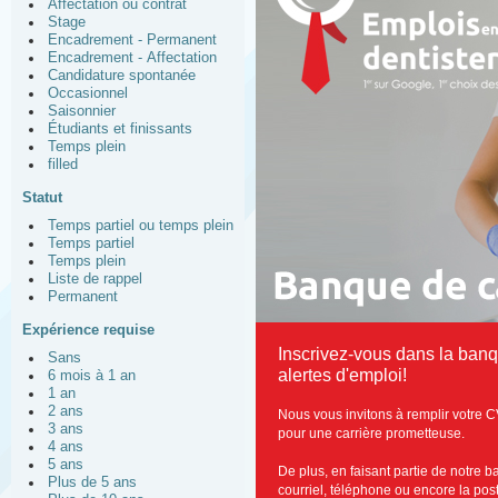
Affectation ou contrat
Stage
Encadrement - Permanent
Encadrement - Affectation
Candidature spontanée
Occasionnel
Saisonnier
Étudiants et finissants
Temps plein
filled
Statut
Temps partiel ou temps plein
Temps partiel
Temps plein
Liste de rappel
Permanent
Expérience requise
Inscrivez-vous dans la ban
Sans
alertes d'emploi!
6 mois à 1 an
1 an
2 ans
Nous vous invitons à remplir votre C
3 ans
pour une carrière prometteuse.
4 ans
5 ans
De plus, en faisant partie de notre 
Plus de 5 ans
courriel, téléphone ou encore la post