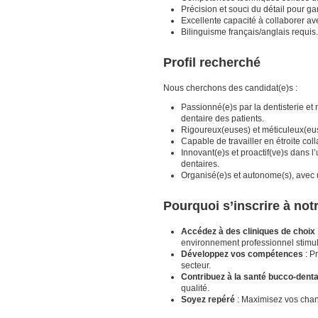
Précision et souci du détail pour ga
Excellente capacité à collaborer ave
Bilinguisme français/anglais requis.
Profil recherché
Nous cherchons des candidat(e)s :
Passionné(e)s par la dentisterie et
dentaire des patients.
Rigoureux(euses) et méticuleux(euse
Capable de travailler en étroite coll
Innovant(e)s et proactif(ve)s dans l
dentaires.
Organisé(e)s et autonome(s), avec 
Pourquoi s’inscrire à no
Accédez à des cliniques de choix
environnement professionnel stimul
Développez vos compétences
: P
secteur.
Contribuez à la santé bucco-denta
qualité.
Soyez repéré
: Maximisez vos chanc