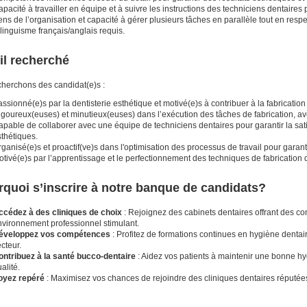
pacité à travailler en équipe et à suivre les instructions des techniciens dentaires 
ns de l’organisation et capacité à gérer plusieurs tâches en parallèle tout en respe
linguisme français/anglais requis.
il recherché
herchons des candidat(e)s :
ssionné(e)s par la dentisterie esthétique et motivé(e)s à contribuer à la fabrication
goureux(euses) et minutieux(euses) dans l’exécution des tâches de fabrication, av
pable de collaborer avec une équipe de techniciens dentaires pour garantir la sati
thétiques.
ganisé(e)s et proactif(ve)s dans l'optimisation des processus de travail pour garant
tivé(e)s par l’apprentissage et le perfectionnement des techniques de fabrication d’
quoi s’inscrire à notre banque de candidats?
ccédez à des cliniques de choix
: Rejoignez des cabinets dentaires offrant des con
nvironnement professionnel stimulant.
éveloppez vos compétences
: Profitez de formations continues en hygiène dentair
cteur.
ontribuez à la santé bucco-dentaire
: Aidez vos patients à maintenir une bonne hy
alité.
oyez repéré
: Maximisez vos chances de rejoindre des cliniques dentaires réputées 