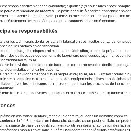
echerchons effectivement des candidat(e)s qualifié(e)s pour enrichir notre banqu
re pour la fabrication de facettes
. Ce poste consiste à assister les techniciens den
tement des facettes dentaires. Vous jouerez un rôle important dans la production de 
orant étroitement avec une équipe de professionnels de la santé dentaire.
cipales responsabilités
sister les techniciens dentaires dans la fabrication des facettes dentaires, en pré
spectant les protocoles de fabrication.
rendre en charge les étapes préliminaires de fabrication, comme la préparation de
iliser des outils et des équipements de laboratoire pour couper, façonner et polir le
 fonctionnelles fournies.
surer le suivi des commandes de facettes et collaborer avec les dentistes pour garan
ant leur installation chez les patients.
intenir un environnement de travail propre et organisé, en suivant les normes d’hy
rticiper à l'entretien et à la maintenance des équipements utilisés dans le laboratoi
llaborer avec les techniciens dentaires pour optimiser les processus de fabrication 
pérations.
 tenir à jour sur les nouvelles techniques et matériaux utilisés dans la fabrication d
gences
iplôme en assistance dentaire, technique dentaire, ou dans un domaine connexe.
périence de 1 à 3 ans dans un laboratoire dentaire ou un poste similaire en produc
nnaissance de base des outils et matériaux utilisés dans la fabrication des facette
mpétences manuelles et souci du détail pour garantir des résultats esthétiques et 