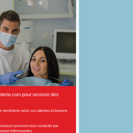
terie.com pour recevoir des
n dentisterie selon vos attentes et besoins
mployeurs pourront vous contacter par
travail intéressantes.