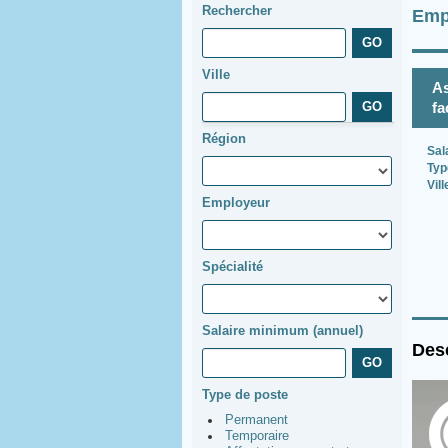
Rechercher
Emp
Ville
As
fa
Région
Sal
Typ
Vill
Employeur
Spécialité
Salaire minimum (annuel)
Desc
Type de poste
Permanent
Temporaire