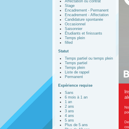
Affectation ou contrat
Stage
Encadrement - Permanent
Encadrement - Affectation
Candidature spontanée
Occasionnel
Saisonnier
Étudiants et finissants
Temps plein
filled
Statut
Temps partiel ou temps plein
Temps partiel
Temps plein
Liste de rappel
Permanent
Expérience requise
In
Sans
al
6 mois à 1 an
1 an
2 ans
No
3 ans
po
4 ans
5 ans
De
Plus de 5 ans
cou