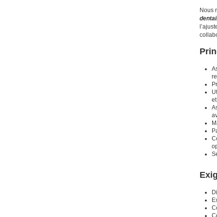
Nous r
dentai
l’ajus
collab
Prin
As
re
P
Ut
et
As
av
Ma
Pa
Co
o
Se
Exi
D
Ex
Co
Co