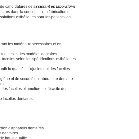
e de candidatures de
assistant en laboratoire
taires dans la conception, la fabrication et
solutions esthétiques pour les patients, en
parant les matériaux nécessaires et en
s moules et des modèles dentaires.
s facettes selon les spécifications esthétiques
tir la qualité et l'ajustement des facettes
giène et de sécurité du laboratoire dentaire.
re.
des facettes et améliorer l'efficacité des
e facettes dentaires.
tion d'appareils dentaires.
s dentaires.
de haute qualité.