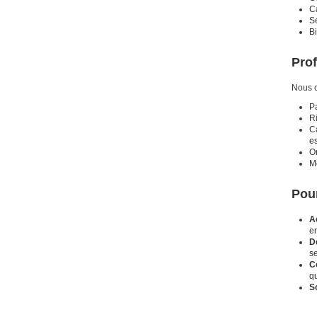
Ca
Se
Bi
Prof
Nous c
Pa
Ri
Ca
es
Or
Mo
Pour
A
e
D
se
C
qu
S