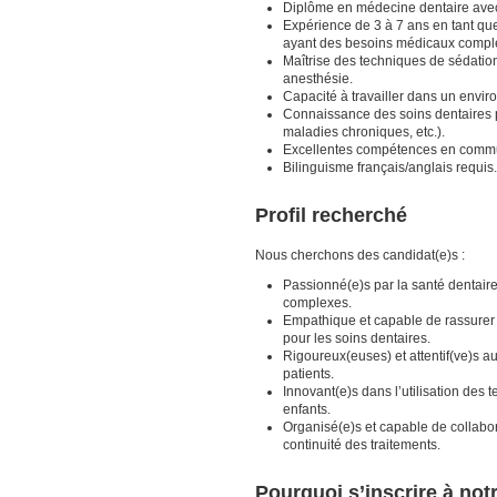
Diplôme en médecine dentaire avec 
Expérience de 3 à 7 ans en tant qu
ayant des besoins médicaux compl
Maîtrise des techniques de sédation
anesthésie.
Capacité à travailler dans un envir
Connaissance des soins dentaires p
maladies chroniques, etc.).
Excellentes compétences en communi
Bilinguisme français/anglais requis.
Profil recherché
Nous cherchons des candidat(e)s :
Passionné(e)s par la santé dentaire
complexes.
Empathique et capable de rassurer l
pour les soins dentaires.
Rigoureux(euses) et attentif(ve)s a
patients.
Innovant(e)s dans l’utilisation des 
enfants.
Organisé(e)s et capable de collabor
continuité des traitements.
Pourquoi s’inscrire à no