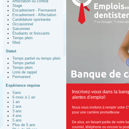
Affectation ou contrat
Stage
Encadrement - Permanent
Encadrement - Affectation
Candidature spontanée
Occasionnel
Saisonnier
Étudiants et finissants
Temps plein
filled
Statut
Temps partiel ou temps plein
Temps partiel
Temps plein
Liste de rappel
Permanent
Expérience requise
Inscrivez-vous dans la ban
Sans
alertes d'emploi!
6 mois à 1 an
1 an
2 ans
Nous vous invitons à remplir votre C
3 ans
pour une carrière prometteuse.
4 ans
5 ans
De plus, en faisant partie de notre 
Plus de 5 ans
courriel, téléphone ou encore la post