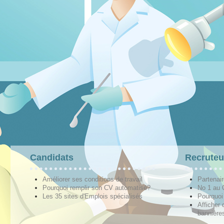
Candidats
Recruteu
Améliorer ses conditions de travail
Partenai
Pourquoi remplir son CV automatisé?
No 1 au
Les 35 sites d'Emplois spécialisés
Pourquoi
Afficher 
bannières