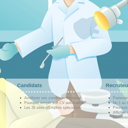
Candidats
Recruteu
Améliorer ses conditions de travail
Partenai
Pourquoi remplir son CV automatisé?
No 1 au
Les 35 sites d'Emplois spécialisés
Pourquoi
Afficher 
bannières