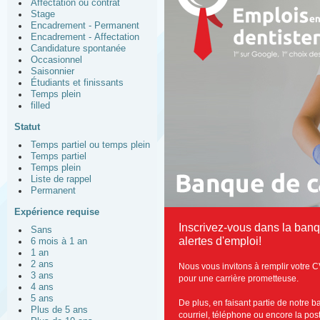
Affectation ou contrat
Stage
Encadrement - Permanent
Encadrement - Affectation
Candidature spontanée
Occasionnel
Saisonnier
Étudiants et finissants
Temps plein
filled
Statut
Temps partiel ou temps plein
Temps partiel
Temps plein
Liste de rappel
Permanent
Expérience requise
Inscrivez-vous dans la ban
Sans
alertes d'emploi!
6 mois à 1 an
1 an
2 ans
Nous vous invitons à remplir votre C
3 ans
pour une carrière prometteuse.
4 ans
5 ans
De plus, en faisant partie de notre 
Plus de 5 ans
courriel, téléphone ou encore la post