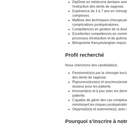
Diplôme en médecine dentaire avec u
l'extraction des dents de sagesse.
Expérience de 3 à 7 ans en chirurgie
complexes.
Maîtrise des techniques chirurgical
complications postopératoires.
Compétences en gestion de la douleu
Excellentes compétences en communi
processus d'extraction et de guéris
Bilinguisme français/anglais requis.
Profil recherché
Nous cherchons des candidat(e)s :
Passionné(e)s par la chirurgie bucc
des dents de sagesse.
Rigoureux(euses) et soucieux(euses)
douleur pour les patients.
Innovant(e)s et à jour avec les dern
patients.
Capable de gérer des cas complexes
minimisant les risques postopératoi
Organisé(e)s et autonome(s), avec u
Pourquoi s’inscrire à no