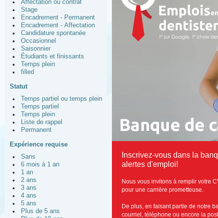
Affectation ou contrat
Stage
Encadrement - Permanent
Encadrement - Affectation
Candidature spontanée
Occasionnel
Saisonnier
Étudiants et finissants
Temps plein
filled
Statut
Temps partiel ou temps plein
Temps partiel
Temps plein
Liste de rappel
Permanent
Expérience requise
Inscrivez-vous dans la ban
Sans
alertes d'emploi!
6 mois à 1 an
1 an
2 ans
Nous vous invitons à remplir votre C
3 ans
pour une carrière prometteuse.
4 ans
5 ans
De plus, en faisant partie de notre 
Plus de 5 ans
courriel, téléphone ou encore la post