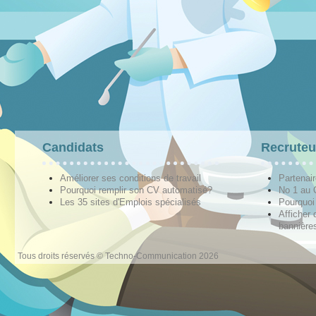
Candidats
Recruteu
Améliorer ses conditions de travail
Partenai
Pourquoi remplir son CV automatisé?
No 1 au
Les 35 sites d'Emplois spécialisés
Pourquoi
Afficher 
bannières
Tous droits réservés © Techno-Communication 2026