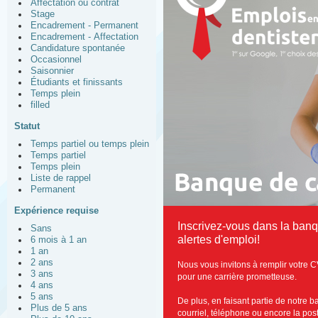
Affectation ou contrat
Stage
Encadrement - Permanent
Encadrement - Affectation
Candidature spontanée
Occasionnel
Saisonnier
Étudiants et finissants
Temps plein
filled
Statut
Temps partiel ou temps plein
Temps partiel
Temps plein
Liste de rappel
Permanent
Expérience requise
Inscrivez-vous dans la ban
Sans
alertes d'emploi!
6 mois à 1 an
1 an
2 ans
Nous vous invitons à remplir votre C
3 ans
pour une carrière prometteuse.
4 ans
5 ans
De plus, en faisant partie de notre 
Plus de 5 ans
courriel, téléphone ou encore la post