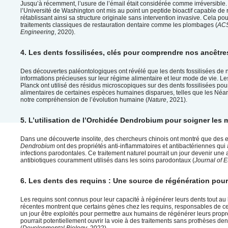
Jusqu’à récemment, l’usure de l’émail était considérée comme irréversible.
l’Université de Washington ont mis au point un peptide bioactif capable de 
rétablissant ainsi sa structure originale sans intervention invasive. Cela pou
traitements classiques de restauration dentaire comme les plombages (
ACS
Engineering
, 2020).
4. Les dents fossilisées, clés pour comprendre nos ancêtre
Des découvertes paléontologiques ont révélé que les dents fossilisées de 
informations précieuses sur leur régime alimentaire et leur mode de vie. Les
Planck ont utilisé des résidus microscopiques sur des dents fossilisées pour
alimentaires de certaines espèces humaines disparues, telles que les Néan
notre compréhension de l’évolution humaine (
Nature
, 2021).
5. L’utilisation de l’Orchidée Dendrobium pour soigner les
Dans une découverte insolite, des chercheurs chinois ont montré que des ex
Dendrobium
ont des propriétés anti-inflammatoires et antibactériennes qui 
infections parodontales. Ce traitement naturel pourrait un jour devenir une 
antibiotiques couramment utilisés dans les soins parodontaux (
Journal of 
6. Les dents des requins : Une source de régénération pou
Les requins sont connus pour leur capacité à régénérer leurs dents tout au 
récentes montrent que certains gènes chez les requins, responsables de ce
un jour être exploités pour permettre aux humains de régénérer leurs propr
pourrait potentiellement ouvrir la voie à des traitements sans prothèses dent