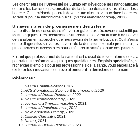
Les chercheurs de l’Université de Buffalo ont développé des nanoparticules
détruire les bactéries responsables de la plaque dentaire sans affecter les
bouche. Cette méthode pourrait devenir une alternative aux rince-bouches 
agressifs pour le microbiome buccal (
Nature Nanotechnology
, 2023).
Un avenir plein de promesses en dentisterie
La dentisterie ne cesse de se réinventer grâce aux découvertes scientifiqu
technologiques. Ces découvertes surprenantes ouvrent la voie à de nouvea
de transformer l’approche que nous avons de la santé buccale. Qu’il s’agis
ou de diagnostics salivaires, l’avenir de la dentisterie semble prometteur, 
plus efficaces et accessibles pour améliorer la santé globale des patients.
En tant que professionnel de la santé, il est crucial de rester informé des a
pourraient transformer vos pratiques quotidiennes.
Emplois spécialisés
, p
recherche d’emplois pour les professionnels de la santé, vous encourage à
explorer les innovations qui révolutionneront la dentisterie de demain.
Références :
Nature Communications
, 2021
ACS Biomaterials Science & Engineering
, 2020
Journal of Dental Research
, 2022
Nature Nanotechnology
, 2023
Journal of Ethnopharmacology
, 2021
Journal of Prosthodontics
, 2023
Developmental Biology
, 2022
Clinical Chemistry
, 2021
Nature
, 2021
Journal of Dental Research
, 2023